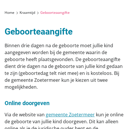
Hielprik en gehoorscreening
Wie zijn wij
Prenatale screening
Home
Kraamtijd
Geboorteaangifte
Geboorteaangifte
Wat kun je verwachten
Hartjesspreekuur
Nacontrole
Geboorteaangifte
Routebeschrijving
Stuitligging
Littekenbehandeling keizersnede
Samenwerking
Binnen drie dagen na de geboorte moet jullie kind
Wat te regelen
aangegeven worden bij de gemeente waarin de
Nieuws
Miskraam
geboorte heeft plaatsgevonden. De geboorteaangifte
dient drie dagen na de geboorte van jullie kind gedaan
Agenda
Coaching
te zijn (geboortedag telt niet mee) en is kosteloos. Bij
de gemeente Zoetermeer kun je kiezen uit twee
mogelijkheden.
Online doorgeven
Via de website van
gemeente Zoetermeer
kun je online
de geboorte van jullie kind doorgeven. Dit kan alleen
online als je de juridische ouder bent en de