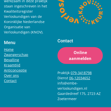
werkzaam in deze praktijk
staan ingeschreven in het
Kwaliteitsregister
Verloskundigen van de
Koninklijke Nederlandse
Organisatie van
Verloskundigen (KNOV).
Contact
Menu
Home
Online
Zwangerschap
aanmelden
Bevalling
Kraamtijd
Anticonceptie
Praktijk
079-3418798
Over ons
Dienst
06-12034652
Contact
info@embe-
verloskundigen.nl
Gaardedreef 175, 2723 AZ
Zoetermeer