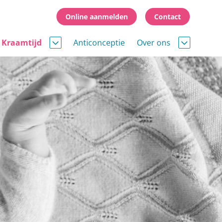
Online aanmelden
Contact
Kraamtijd
Anticonceptie
Over ons
asgeborene
Wie zijn wij
Wat kun je verwachten
screening
Routebeschrijving
Samenwerking
Nieuws
g keizersnede
Agenda