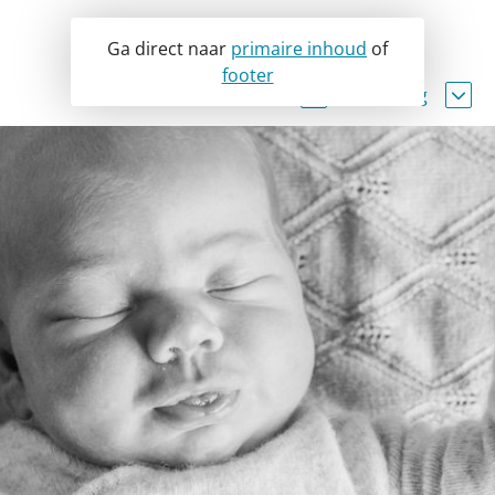
Ga direct naar
primaire inhoud
of
footer
Zwangerschap
Bevalling
Kinderwens
Voorbereiding
Saturatiemeting p
Eerste afspraak
Plaats van bevallen
Borstvoeding
Vervolgafspraken
Pijnstilling
Hielprik en gehoor
Echo's
Geboorteaangifte
Centering pregnancy
Nacontrole
Prenatale screening
Littekenbehandelin
Hartjesspreekuur
Stuitligging