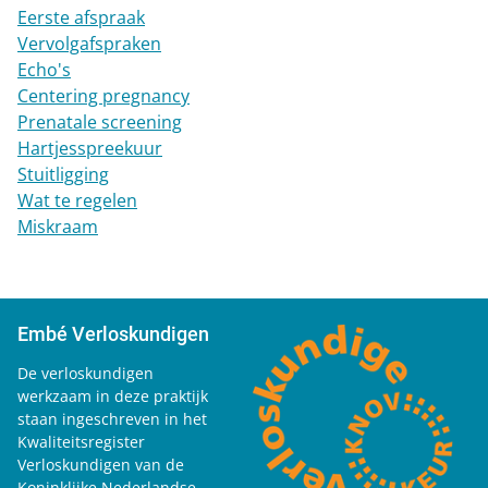
Eerste afspraak
Vervolgafspraken
Echo's
Centering pregnancy
Prenatale screening
Hartjesspreekuur
Stuitligging
Wat te regelen
Miskraam
Embé Verloskundigen
De verloskundigen
werkzaam in deze praktijk
staan ingeschreven in het
Kwaliteitsregister
Verloskundigen van de
Koninklijke Nederlandse