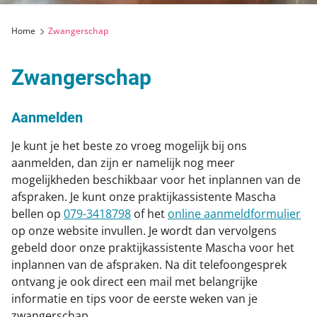
Hielprik en gehoorscreening
Wie zijn wij
Prenatale screening
Home
Zwangerschap
Geboorteaangifte
Wat kun je verwachten
Hartjesspreekuur
Nacontrole
Zwangerschap
Routebeschrijving
Stuitligging
Littekenbehandeling keizersnede
Samenwerking
Wat te regelen
Aanmelden
Nieuws
Miskraam
Je kunt je het beste zo vroeg mogelijk bij ons
aanmelden, dan zijn er namelijk nog meer
Agenda
Coaching
mogelijkheden beschikbaar voor het inplannen van de
afspraken. Je kunt onze praktijkassistente Mascha
bellen op
079-3418798
of het
online aanmeldformulier
op onze website invullen. Je wordt dan vervolgens
gebeld door onze praktijkassistente Mascha voor het
inplannen van de afspraken. Na dit telefoongesprek
ontvang je ook direct een mail met belangrijke
informatie en tips voor de eerste weken van je
zwangerschap.