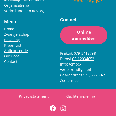
Organisatie van
Verloskundigen (KNOV).
Contact
Menu
Home
Online
Zwangerschap
aanmelden
Bevalling
Kraamtijd
Anticonceptie
Praktijk
079-3418798
Over ons
Dienst
06-12034652
Contact
info@embe-
verloskundigen.nl
Gaardedreef 175, 2723 AZ
Zoetermeer
Privacystatement
Klachtenregeling